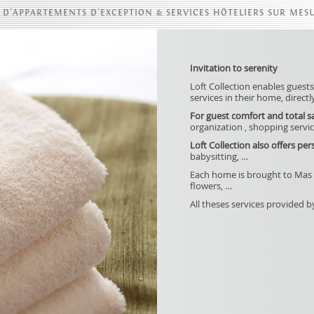
 D'APPARTEMENTS D’EXCEPTION & SERVICES HÔTELIERS SUR MESU
Invitation to serenity
Loft Collection enables guests
services in their home, directl
For guest comfort and total sa
organization , shopping servic
Loft Collection also offers p
babysitting, …
Each home is brought to Mas C
flowers, …
All theses services provided b