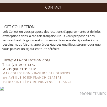
CONTACT
LOFT COLLECTION
Loft Collection vous propose des locations d’appartements et de lofts
d’exceptions dans la capitale française. Nous vous proposons des
services haut de gamme et sur mesure. Soucieux de répondre à vos
besoins, nous faisons appel à des équipes qualifiées strong>pour que
vous passiez un séjour en toute sérénité.
INFO@MAS-COLLECTION.COM
T
+33 (0)4 90 15 42 57
-
M
+33 (0)6 89 31 36 61
MAS COLLECTION - BASTIDE DES OLIVIERS
-
401 AVENUE JOSEP FRANCH CLAPERS
-
13210 SAINT-RÉMY-DE-PROVENCE - FRANCE
PROPRIETAIRES